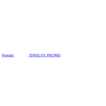
Popular
IDNSLOT
PROMO