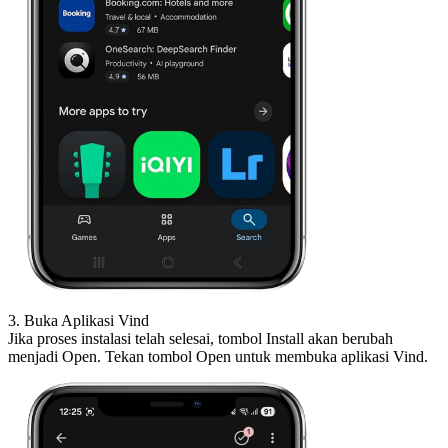
3. Buka Aplikasi Vind
Jika proses instalasi telah selesai, tombol Install akan berubah
menjadi Open. Tekan tombol Open untuk membuka aplikasi Vind.