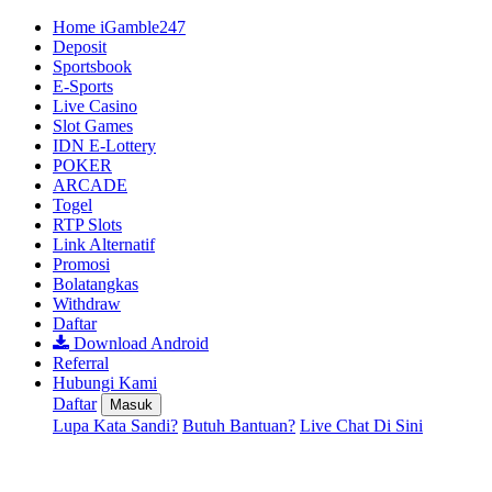
Home iGamble247
Deposit
Sportsbook
E-Sports
Live Casino
Slot Games
IDN E-Lottery
POKER
ARCADE
Togel
RTP Slots
Link Alternatif
Promosi
Bolatangkas
Withdraw
Daftar
Download Android
Referral
Hubungi Kami
Daftar
Masuk
Lupa Kata Sandi?
Butuh Bantuan?
Live Chat Di Sini