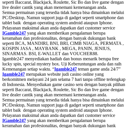
seperti Baccarat, Blackjack, Roulette, Sic Bo dan live game dengan
live dealer cantik yang akan menemani kemenangan anda.
Semua permainan yang tersedia tidak hanya bisa dimainkan melalui
PC/Desktop, Namun support juga di gadget seperti smartphone dan
tablet baik dengan operating system android ataupun Iphone.
Pelayanan maksimal akan anda dapatkan dari customer service
IGamble247
yang akan memberikan pengalaman berupa
keramahan dan profesionalitas, dengan banyak dukungan bank
seperti BCA, MANDIRI, BNI, BRI, CIMB NIAGA, PERMATA ,
KOSPIN JASA , MAYBANK , MEGA, PANIN, JENIUS,
SINARMAS. BSI, E-WALLET dan VOUCHER88.
Igamble247 menyediakan hadiah dan bonus menarik berupa free
lucky spin, special mystery box. Uji Keberuntungan anda dan raih
Kemenangan setiap waktu. “
Igamble247
teman game anda 24/7”
Igamble247
merupakan website judi casino online yang
berkomitmen melayani 24 jam selama 7 hari tanpa offline terlengkap
di Indonesia. Menyediakan game casino seru dengan banyak pilihan
seperti Baccarat, Blackjack, Roulette, Sic Bo dan live game dengan
live dealer cantik yang akan menemani kemenangan anda.
Semua permainan yang tersedia tidak hanya bisa dimainkan melalui
PC/Desktop, Namun support juga di gadget seperti smartphone dan
tablet baik dengan operating system android ataupun Iphone.
Pelayanan maksimal akan anda dapatkan dari customer service
IGamble247
yang akan memberikan pengalaman berupa
keramahan dan profesionalitas, dengan banyak dukungan bank