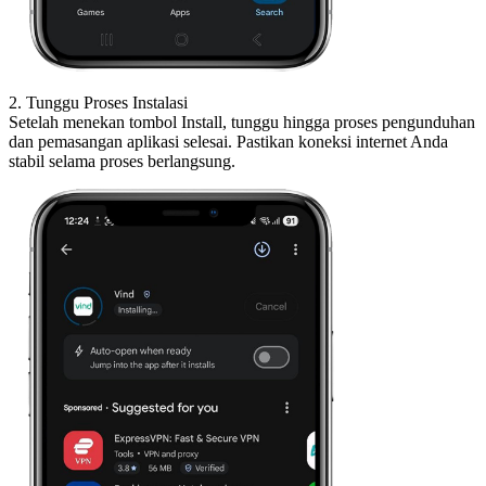
2. Tunggu Proses Instalasi
Setelah menekan tombol Install, tunggu hingga proses pengunduhan
dan pemasangan aplikasi selesai. Pastikan koneksi internet Anda
stabil selama proses berlangsung.