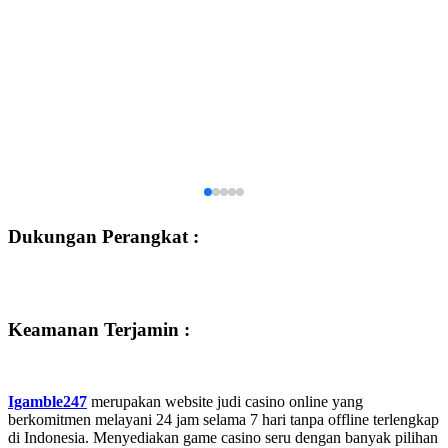
Dukungan Perangkat :
Keamanan Terjamin :
Igamble247
merupakan website judi casino online yang
berkomitmen melayani 24 jam selama 7 hari tanpa offline terlengkap
di Indonesia. Menyediakan game casino seru dengan banyak pilihan