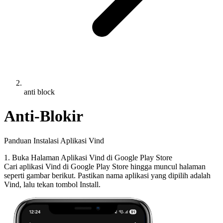
anti block
Anti-Blokir
Panduan Instalasi Aplikasi Vind
1. Buka Halaman Aplikasi Vind di Google Play Store
Cari aplikasi Vind di Google Play Store hingga muncul halaman
seperti gambar berikut. Pastikan nama aplikasi yang dipilih adalah
Vind, lalu tekan tombol Install.