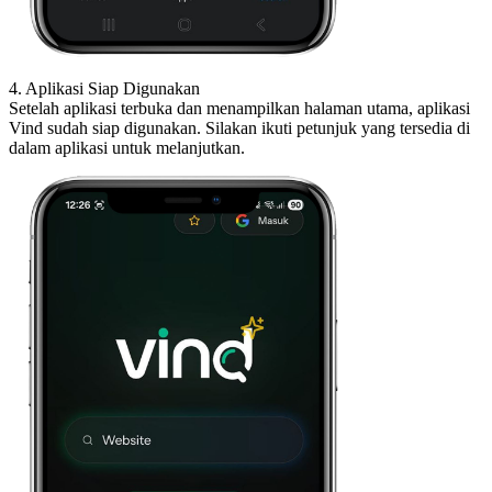
4. Aplikasi Siap Digunakan
Setelah aplikasi terbuka dan menampilkan halaman utama, aplikasi
Vind sudah siap digunakan. Silakan ikuti petunjuk yang tersedia di
dalam aplikasi untuk melanjutkan.