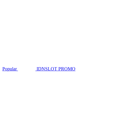
Popular
IDNSLOT
PROMO