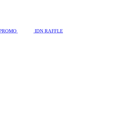
PROMO
IDN RAFFLE