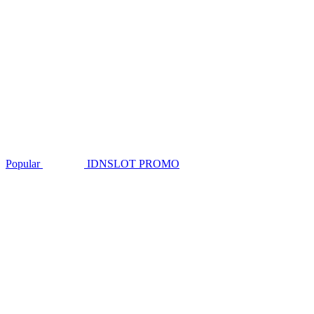
Popular
IDNSLOT
PROMO