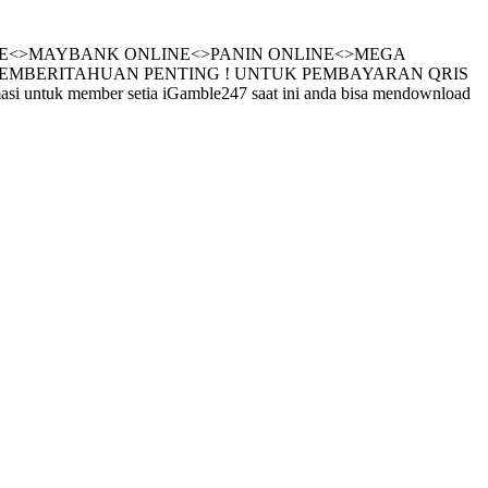
INE<>MAYBANK ONLINE<>PANIN ONLINE<>MEGA
EMBERITAHUAN PENTING ! UNTUK PEMBAYARAN QRIS
asi untuk member setia iGamble247 saat ini anda bisa mendownload