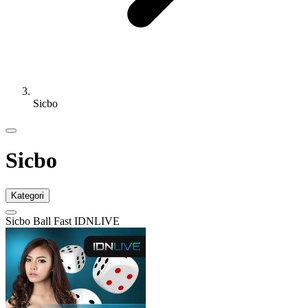
Sicbo
Sicbo
Kategori
Sicbo Ball Fast IDNLIVE