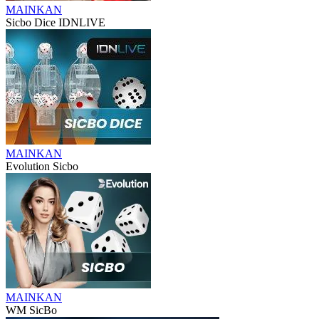
MAINKAN
Sicbo Dice IDNLIVE
MAINKAN
Evolution Sicbo
MAINKAN
WM SicBo