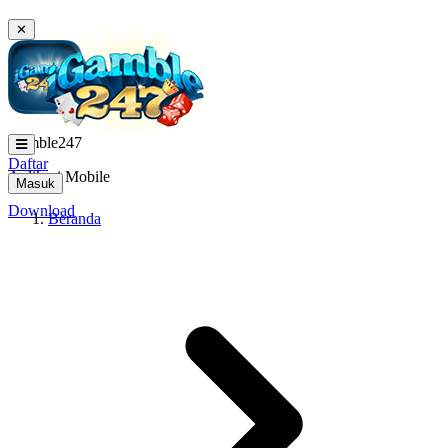
✕
igamble247
Daftar
Aplikasi Mobile
Masuk
Download
Beranda