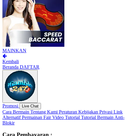
MAINKAN
Kembali
Beranda
DAFTAR
Promosi
Live Chat
Cara Bermain
Tentang Kami
Peraturan
Kebijakan Privasi
Link
Alternatif
Permainan Fair
Video Tutorial
Tutorial Bermain
Anti-
Blokir
Cara Pembayaran :