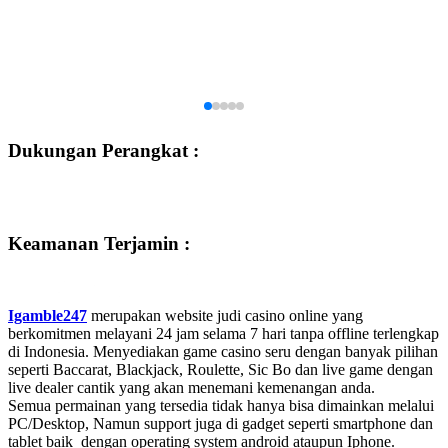
Dukungan Perangkat :
Keamanan Terjamin :
Igamble247
merupakan website judi casino online yang
berkomitmen melayani 24 jam selama 7 hari tanpa offline terlengkap
di Indonesia. Menyediakan game casino seru dengan banyak pilihan
seperti Baccarat, Blackjack, Roulette, Sic Bo dan live game dengan
live dealer cantik yang akan menemani kemenangan anda.
Semua permainan yang tersedia tidak hanya bisa dimainkan melalui
PC/Desktop, Namun support juga di gadget seperti smartphone dan
tablet baik dengan operating system android ataupun Iphone.