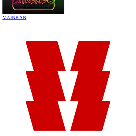
MAINKAN