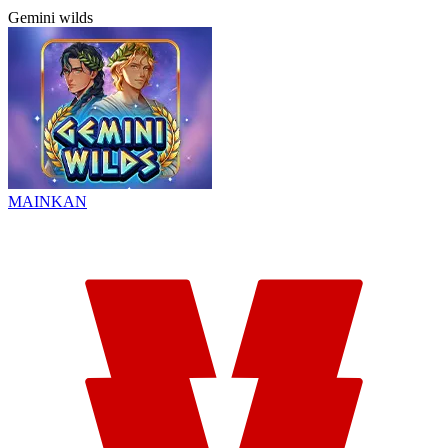
Gemini wilds
MAINKAN