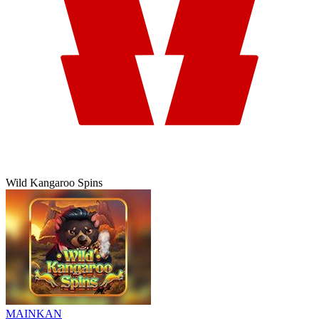
Wild Kangaroo Spins
MAINKAN