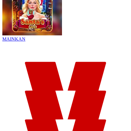
MAINKAN