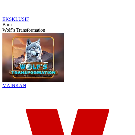
EKSKLUSIF
Baru
Wolf`s Transformation
MAINKAN