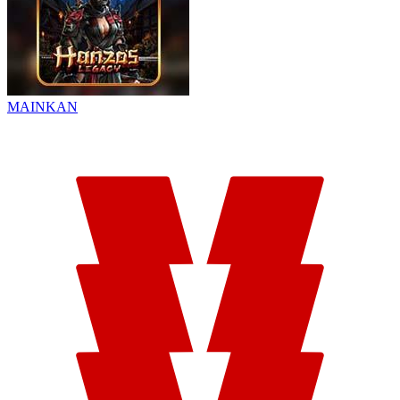
MAINKAN