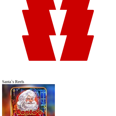
Santa`s Reels