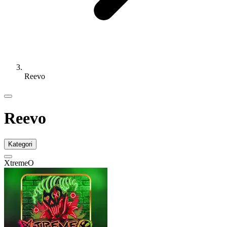
Reevo
Reevo
Kategori
XtremeO