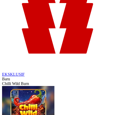
EKSKLUSIF
Baru
Chilli Wild Burn