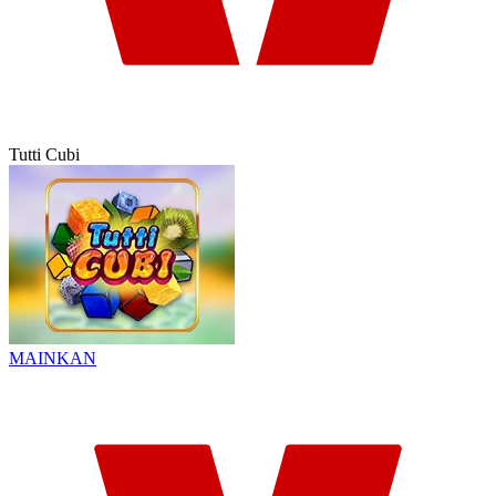
Tutti Cubi
MAINKAN