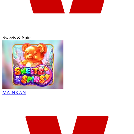
Sweets & Spins
MAINKAN