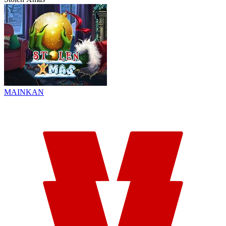
MAINKAN